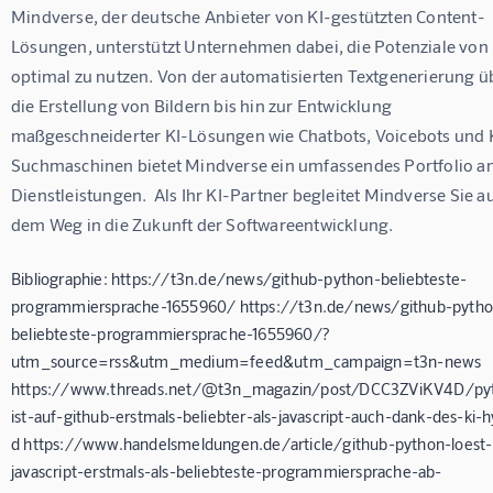
Mindverse, der deutsche Anbieter von KI-gestützten Content-
Lösungen, unterstützt Unternehmen dabei, die Potenziale von K
optimal zu nutzen. Von der automatisierten Textgenerierung ü
die Erstellung von Bildern bis hin zur Entwicklung 
maßgeschneiderter KI-Lösungen wie Chatbots, Voicebots und 
Suchmaschinen bietet Mindverse ein umfassendes Portfolio an
Dienstleistungen.  Als Ihr KI-Partner begleitet Mindverse Sie au
dem Weg in die Zukunft der Softwareentwicklung.
Bibliographie: https://t3n.de/news/github-python-beliebteste-
programmiersprache-1655960/ https://t3n.de/news/github-pytho
beliebteste-programmiersprache-1655960/?
utm_source=rss&utm_medium=feed&utm_campaign=t3n-news
https://www.threads.net/@t3n_magazin/post/DCC3ZViKV4D/py
ist-auf-github-erstmals-beliebter-als-javascript-auch-dank-des-ki-
d https://www.handelsmeldungen.de/article/github-python-loest-
javascript-erstmals-als-beliebteste-programmiersprache-ab-