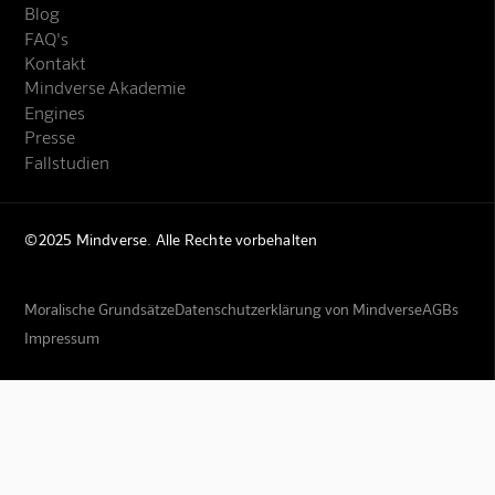
Blog
FAQ's
Kontakt
Mindverse Akademie
Engines
Presse
Fallstudien
©2025 Mindverse. Alle Rechte vorbehalten
Moralische Grundsätze
Datenschutzerklärung von Mindverse
AGBs
Impressum