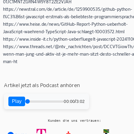
01JC1MNTZGRN4W9Y8T2ZE2VJAH
https://newstral.com/de/article/de/1259900535/github-python-
l%C3%B6st-javascript-erstmals-als-beliebteste-programmiersprach
https://www.heise.de/news/GitHub-Report-Python-ueberholt-
JavaScript-waehrend-TypeScript-Java-schlaegt-10003572.html
https://www.inside-it.ch/python-ueberfluegelt-javascript-2024110
https://www.threads.net/@ntv_nachrichten/post/DCCVTGiowTh
wenn-man-jung-und-aktiv-ist-je-mehr-man-sitzt-desto-schneller-al
man-ht
Artikel jetzt als Podcast anhören
Play
/
00:00
3:02
Kunden die uns vertrauen: