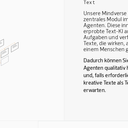
Text
Unsere Mindverse T
zentrales Modul i
Agenten. Diese in
erprobte Text-KI an
Aufgaben und ver
Texte, die wirken, 
einem Menschen g
Dadurch können Si
Agenten qualitativ
und, falls erforderl
kreative Texte als T
erwarten.