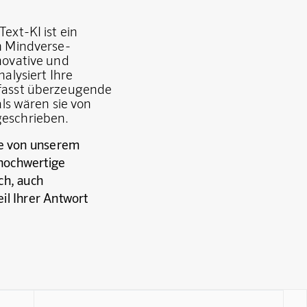
ext-KI ist ein
m Mindverse-
novative und
alysiert Ihre
fasst überzeugende
als wären sie von
eschrieben.
e von unserem
 hochwertige
ich, auch
eil Ihrer Antwort