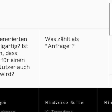
generierten
Was zählt als
igartig? Ist
"Anfrage"?
h, dass
 für einen
Nutzer auch
 wird?
gen
Mindverse Suite
Min
nehmen
KI-Texteditor