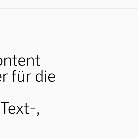
ontent
r für die
Text-,
d