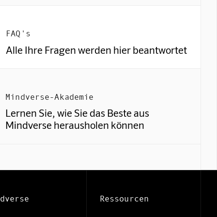
FAQ's
Alle Ihre Fragen werden hier beantwortet
Mindverse-Akademie
Lernen Sie, wie Sie das Beste aus
Mindverse Support
Mindverse herausholen können
Online · KI-Assistent
dverse
Ressourcen