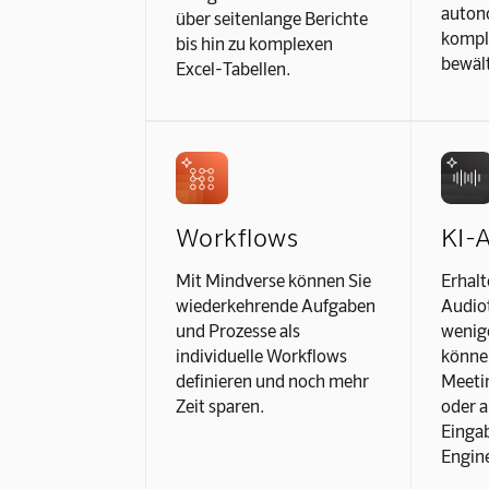
auton
über seitenlange Berichte
kompl
bis hin zu komplexen
bewäl
Excel-Tabellen.
Workflows
KI-
Mit Mindverse können Sie
Erhalt
wiederkehrende Aufgaben
Audiot
und Prozesse als
wenig
individuelle Workflows
könne
definieren und noch mehr
Meetin
Zeit sparen.
oder a
Einga
Engine