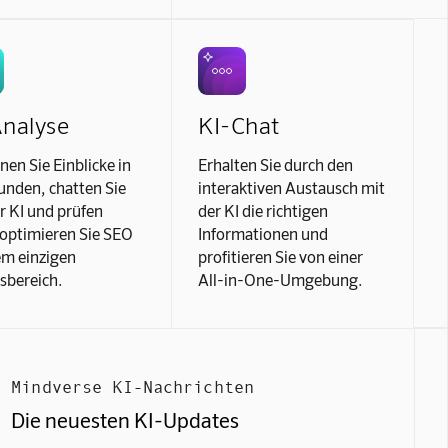
Analyse
KI-Chat
en Sie Einblicke in
Erhalten Sie durch den
unden, chatten Sie
interaktiven Austausch mit
r KI und prüfen
der KI die richtigen
optimieren Sie SEO
Informationen und
em einzigen
profitieren Sie von einer
sbereich.
All-in-One-Umgebung.
Mindverse KI-Nachrichten
Die neuesten KI-Updates