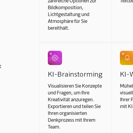
zahlreiche Optionen zur
Textb
Bildkomposition,
Lichtgestaltung und
Atmosphäre für Sie
bereithält.
t
KI-Brainstorming
KI-
Visualisieren Sie Konzepte
Mühel
und Fragen, um Ihre
visuel
Kreativität anzuregen.
Ihrer 
Exportieren und teilen Sie
mit K
Ihren organisierten
Denkprozess mit Ihrem
Team.