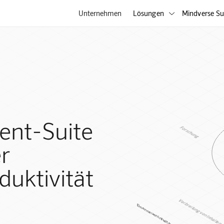
Unternehmen
Lösungen
Mindverse Su

ent-Suite
Forschung
er
duktivität
Verbreitung von Inhalten
Einen neuen Inhalt erstellen