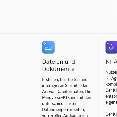
Dateien und
KI-
Dokumente
Nutzen
KI-Age
Erstellen, bearbeiten und
kompl
interagieren Sie mit jeder
Der KI
Art von Dateiformaten. Die
entspr
Mindverse-KI kann mit den
eigens
unterschiedlichsten
Datenmengen arbeiten,
Der KI
von großen Audiodateien