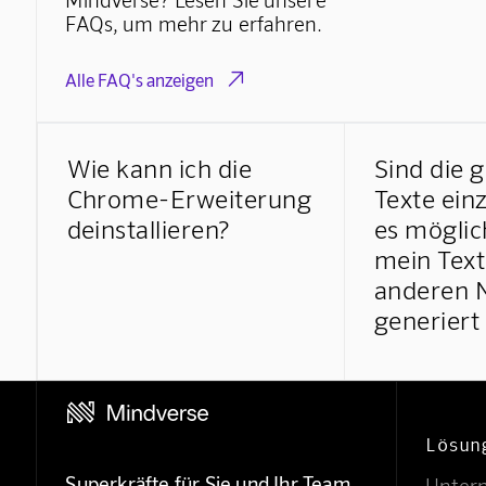
FAQs, um mehr zu erfahren.

Alle FAQ's anzeigen
Wie kann ich die
Sind die 
Chrome-Erweiterung
Texte einz
deinstallieren?
es möglic
mein Text
anderen 
generiert
Lösun
Superkräfte für Sie und Ihr Team
Unter