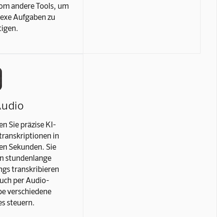
om andere Tools, um
exe Aufgaben zu
tigen.
Audio
en Sie präzise KI-
ranskriptionen in
en Sekunden. Sie
n stundenlange
gs transkribieren
uch per Audio-
be verschiedene
s steuern.