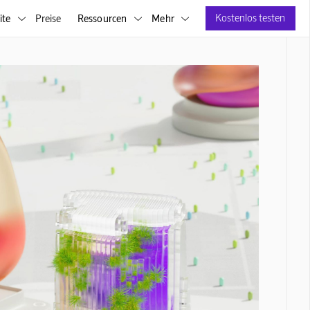
Kostenlos testen
ite
Preise
Ressourcen
Mehr


