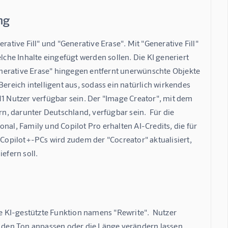
ng
ative Fill" und "Generative Erase". Mit "Generative Fill" 
he Inhalte eingefügt werden sollen. Die KI generiert 
Generative Erase" hingegen entfernt unerwünschte Objekte 
ereich intelligent aus, sodass ein natürlich wirkendes 
11 Nutzer verfügbar sein. Der "Image Creator", mit dem 
rn, darunter Deutschland, verfügbar sein.  Für die 
nal, Family und Copilot Pro erhalten AI-Credits, die für 
opilot+-PCs wird zudem der "Cocreator" aktualisiert, 
efern soll.
ne KI-gestützte Funktion namens "Rewrite".  Nutzer 
den Ton anpassen oder die Länge verändern lassen.  