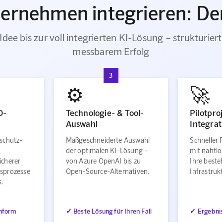
ternehmen integrieren: Der
Idee bis zur voll integrierten KI-Lösung – strukturiert
messbarem Erfolg
3
⚙️
🚀
O-
Technologie- & Tool-
Pilotpro
Auswahl
Integrat
schutz-
Maßgeschneiderte Auswahl
Schneller 
der optimalen KI-Lösung –
mit nahtlo
icherer
von Azure OpenAI bis zu
Ihre best
sprozesse
Open-Source-Alternativen.
Infrastru
s.
nform
✓ Beste Lösung für Ihren Fall
✓ Ergebni