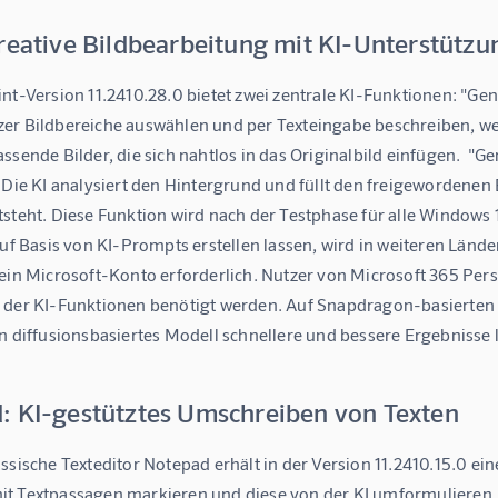
reative Bildbearbeitung mit KI-Unterstützu
nt-Version 11.2410.28.0 bietet zwei zentrale KI-Funktionen: "Gener
er Bildbereiche auswählen und per Texteingabe beschreiben, welc
ssende Bilder, die sich nahtlos in das Originalbild einfügen.  "
 Die KI analysiert den Hintergrund und füllt den freigewordenen B
steht. Diese Funktion wird nach der Testphase für alle Windows 
auf Basis von KI-Prompts erstellen lassen, wird in weiteren Lände
ein Microsoft-Konto erforderlich. Nutzer von Microsoft 365 Perso
 der KI-Funktionen benötigt werden. Auf Snapdragon-basierten C
n diffusionsbasiertes Modell schnellere und bessere Ergebnisse li
: KI-gestütztes Umschreiben von Texten
ssische Texteditor Notepad erhält in der Version 11.2410.15.0 ei
t Textpassagen markieren und diese von der KI umformulieren, 