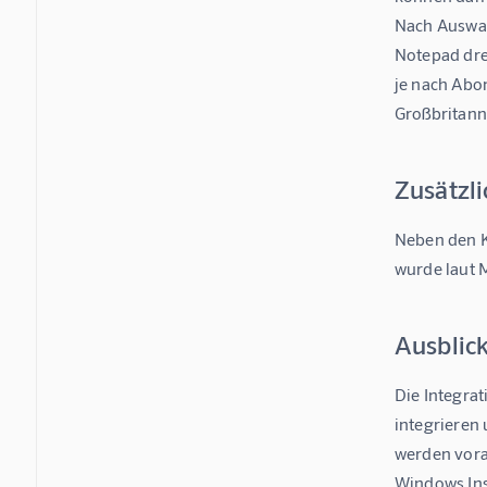
Nach Auswahl
Notepad drei
je nach Abo
Großbritanni
Zusätzl
Neben den K
wurde laut 
Ausblic
Die Integrat
integrieren
werden vora
Windows Ins