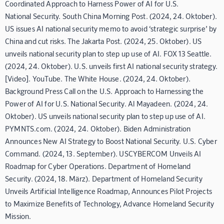
Coordinated Approach to Harness Power of AI for U.S.
National Security. South China Morning Post. (2024, 24. Oktober).
US issues AI national security memo to avoid ‘strategic surprise’ by
China and cut risks. The Jakarta Post. (2024, 25. Oktober). US
unveils national security plan to step up use of AI. FOX 13 Seattle.
(2024, 24. Oktober). U.S. unveils first AI national security strategy.
[Video]. YouTube. The White House. (2024, 24. Oktober).
Background Press Call on the U.S. Approach to Harnessing the
Power of AI for U.S. National Security. Al Mayadeen. (2024, 24.
Oktober). US unveils national security plan to step up use of AI.
PYMNTS.com. (2024, 24. Oktober). Biden Administration
Announces New AI Strategy to Boost National Security. U.S. Cyber
Command. (2024, 13. September). USCYBERCOM Unveils AI
Roadmap for Cyber Operations. Department of Homeland
Security. (2024, 18. März). Department of Homeland Security
Unveils Artificial Intelligence Roadmap, Announces Pilot Projects
to Maximize Benefits of Technology, Advance Homeland Security
Mission.