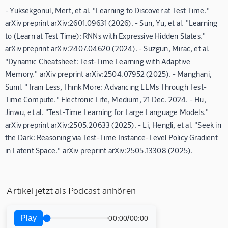
- Yuksekgonul, Mert, et al. "Learning to Discover at Test Time."
arXiv preprint arXiv:2601.09631 (2026). - Sun, Yu, et al. "Learning
to (Learn at Test Time): RNNs with Expressive Hidden States."
arXiv preprint arXiv:2407.04620 (2024). - Suzgun, Mirac, et al.
"Dynamic Cheatsheet: Test-Time Learning with Adaptive
Memory." arXiv preprint arXiv:2504.07952 (2025). - Manghani,
Sunil. "Train Less, Think More: Advancing LLMs Through Test-
Time Compute." Electronic Life, Medium, 21 Dec. 2024. - Hu,
Jinwu, et al. "Test-Time Learning for Large Language Models."
arXiv preprint arXiv:2505.20633 (2025). - Li, Hengli, et al. "Seek in
the Dark: Reasoning via Test-Time Instance-Level Policy Gradient
in Latent Space." arXiv preprint arXiv:2505.13308 (2025).
Artikel jetzt als Podcast anhören
Play
/
00:00
00:00