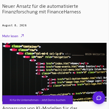
Neuer Ansatz für die automatisierte
Finanzforschung mit FinanceHarness
August 8, 2026

Mehr lesen
Mindverse Support
Online · KI-Assistent
Mindverse
KI für Ihr Unternehmen – Jetzt Demo buchen
Anpassung von KI-Modellen für das