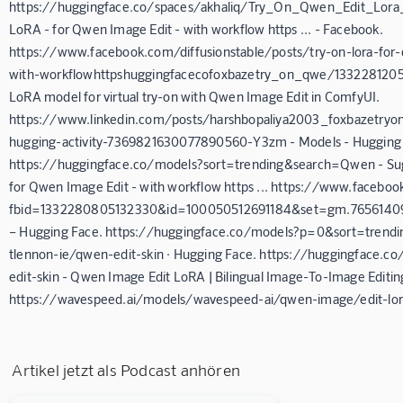
https://huggingface.co/spaces/akhaliq/Try_On_Qwen_Edit_Lora_
LoRA - for Qwen Image Edit - with workflow https ... - Facebook.
https://www.facebook.com/diffusionstable/posts/try-on-lora-for
with-workflowhttpshuggingfacecofoxbazetry_on_qwe/13322812051
LoRA model for virtual try-on with Qwen Image Edit in ComfyUI.
https://www.linkedin.com/posts/harshbopaliya2003_foxbazetryon
hugging-activity-7369821630077890560-Y3zm - Models - Hugging
https://huggingface.co/models?sort=trending&search=Qwen - Suga
for Qwen Image Edit - with workflow https ... https://www.faceb
fbid=1332280805132330&id=100050512691184&set=gm.76561409
– Hugging Face. https://huggingface.co/models?p=0&sort=trend
tlennon-ie/qwen-edit-skin · Hugging Face. https://huggingface.c
edit-skin - Qwen Image Edit LoRA | Bilingual Image-To-Image Editi
https://wavespeed.ai/models/wavespeed-ai/qwen-image/edit-lor
Artikel jetzt als Podcast anhören