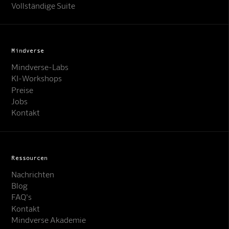
Vollständige Suite
Mindverse
Mindverse-Labs
KI-Workshops
Preise
Jobs
Kontakt
Ressourcen
Nachrichten
Blog
FAQ's
Kontakt
Mindverse Support
Mindverse Akademie
Online · KI-Assistent