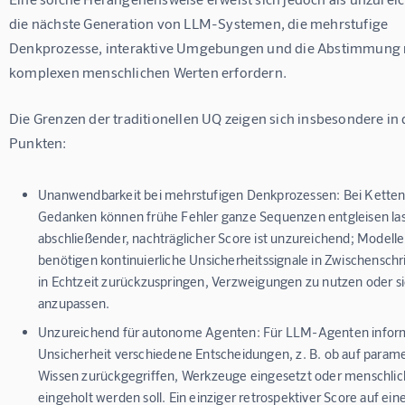
die nächste Generation von LLM-Systemen, die mehrstufige 
Denkprozesse, interaktive Umgebungen und die Abstimmung 
komplexen menschlichen Werten erfordern.
Die Grenzen der traditionellen UQ zeigen sich insbesondere in d
Punkten:
Unanwendbarkeit bei mehrstufigen Denkprozessen:
Bei Ketten
Gedanken können frühe Fehler ganze Sequenzen entgleisen las
abschließender, nachträglicher Score ist unzureichend; Modelle
benötigen kontinuierliche Unsicherheitssignale in Zwischenschr
in Echtzeit zurückzuspringen, Verzweigungen zu nutzen oder s
anzupassen.
Unzureichend für autonome Agenten:
Für LLM-Agenten inform
Unsicherheit verschiedene Entscheidungen, z. B. ob auf parame
Wissen zurückgegriffen, Werkzeuge eingesetzt oder menschlic
eingeholt werden soll. Ein einziger retrospektiver Score auf ein