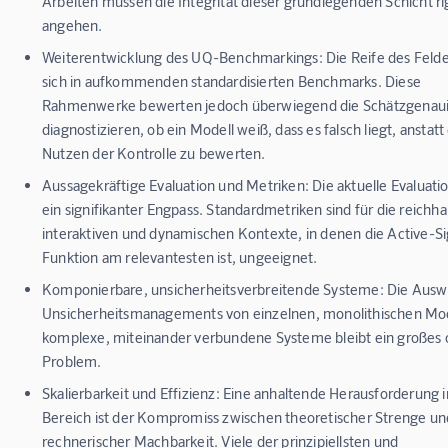
Arbeiten müssen die Integrität dieser grundlegenden Schicht ri
angehen.
Weiterentwicklung des UQ-Benchmarkings:
Die Reife des Felde
sich in aufkommenden standardisierten Benchmarks. Diese
Rahmenwerke bewerten jedoch überwiegend die Schätzgenaui
diagnostizieren, ob ein Modell weiß, dass es falsch liegt, anstatt
Nutzen der Kontrolle zu bewerten.
Aussagekräftige Evaluation und Metriken:
Die aktuelle Evaluatio
ein signifikanter Engpass. Standardmetriken sind für die reichha
interaktiven und dynamischen Kontexte, in denen die Active-Si
Funktion am relevantesten ist, ungeeignet.
Komponierbare, unsicherheitsverbreitende Systeme:
Die Ausw
Unsicherheitsmanagements von einzelnen, monolithischen Mod
komplexe, miteinander verbundene Systeme bleibt ein großes 
Problem.
Skalierbarkeit und Effizienz:
Eine anhaltende Herausforderung 
Bereich ist der Kompromiss zwischen theoretischer Strenge un
rechnerischer Machbarkeit. Viele der prinzipiellsten und