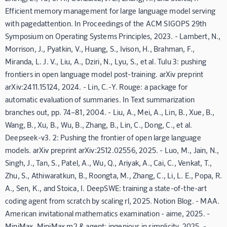
Efficient memory management for large language model serving
with pagedattention. In Proceedings of the ACM SIGOPS 29th
Symposium on Operating Systems Principles, 2023. - Lambert, N.,
Morrison, J., Pyatkin, V., Huang, S., Ivison, H., Brahman, F.,
Miranda, L. J. V., Liu, A., Dziri, N., Lyu, S., et al. Tulu 3: pushing
frontiers in open language model post-training. arXiv preprint
arXiv:2411.15124, 2024. - Lin, C.-Y. Rouge: a package for
automatic evaluation of summaries. In Text summarization
branches out, pp. 74–81, 2004. - Liu, A., Mei, A., Lin, B., Xue, B.,
Wang, B., Xu, B., Wu, B., Zhang, B., Lin, C., Dong, C., et al.
Deepseek-v3. 2: Pushing the frontier of open large language
models. arXiv preprint arXiv:2512.02556, 2025. - Luo, M., Jain, N.,
Singh, J., Tan, S., Patel, A., Wu, Q., Ariyak, A., Cai, C., Venkat, T.,
Zhu, S., Athiwaratkun, B., Roongta, M., Zhang, C., Li, L. E., Popa, R.
A., Sen, K., and Stoica, I. DeepSWE: training a state-of-the-art
coding agent from scratch by scaling rl, 2025. Notion Blog. - MAA.
American invitational mathematics examination - aime, 2025. -
MiniMax. MiniMax m2 & agent: ingenious in simplicity, 2025. -