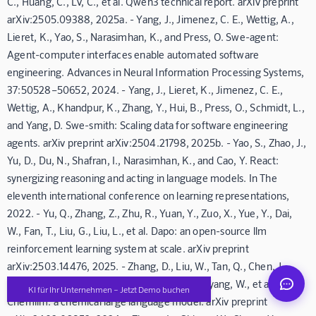
C., Huang, C., Lv, C., et al. Qwen3 technical report. arXiv preprint
arXiv:2505.09388, 2025a. - Yang, J., Jimenez, C. E., Wettig, A.,
Lieret, K., Yao, S., Narasimhan, K., and Press, O. Swe-agent:
Agent-computer interfaces enable automated software
engineering. Advances in Neural Information Processing Systems,
37:50528–50652, 2024. - Yang, J., Lieret, K., Jimenez, C. E.,
Wettig, A., Khandpur, K., Zhang, Y., Hui, B., Press, O., Schmidt, L.,
Mindverse Support
and Yang, D. Swe-smith: Scaling data for software engineering
Online · KI-Assistent
agents. arXiv preprint arXiv:2504.21798, 2025b. - Yao, S., Zhao, J.,
Yu, D., Du, N., Shafran, I., Narasimhan, K., and Cao, Y. React:
synergizing reasoning and acting in language models. In The
eleventh international conference on learning representations,
2022. - Yu, Q., Zhang, Z., Zhu, R., Yuan, Y., Zuo, X., Yue, Y., Dai,
Mindverse
W., Fan, T., Liu, G., Liu, L., et al. Dapo: an open-source llm
reinforcement learning system at scale. arXiv preprint
arXiv:2503.14476, 2025. - Zhang, D., Liu, W., Tan, Q., Chen, J.,
Yan, H., Yan, Y., Li, J., Huang, W., Yue, X., Ouyang, W., et al.
KI für Ihr Unternehmen – Jetzt Demo buchen
Chemllm: a chemical large language model. arXiv preprint