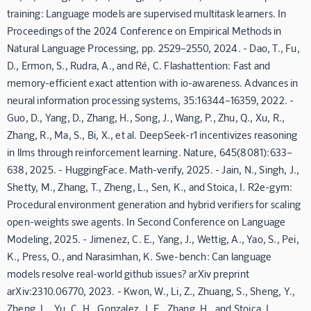
training: Language models are supervised multitask learners. In
Proceedings of the 2024 Conference on Empirical Methods in
Natural Language Processing, pp. 2529–2550, 2024. - Dao, T., Fu,
D., Ermon, S., Rudra, A., and Ré, C. Flashattention: Fast and
memory-efficient exact attention with io-awareness. Advances in
neural information processing systems, 35:16344–16359, 2022. -
Guo, D., Yang, D., Zhang, H., Song, J., Wang, P., Zhu, Q., Xu, R.,
Zhang, R., Ma, S., Bi, X., et al. DeepSeek-r1 incentivizes reasoning
in llms through reinforcement learning. Nature, 645(8081):633–
638, 2025. - HuggingFace. Math-verify, 2025. - Jain, N., Singh, J.,
Shetty, M., Zhang, T., Zheng, L., Sen, K., and Stoica, I. R2e-gym:
Procedural environment generation and hybrid verifiers for scaling
open-weights swe agents. In Second Conference on Language
Modeling, 2025. - Jimenez, C. E., Yang, J., Wettig, A., Yao, S., Pei,
K., Press, O., and Narasimhan, K. Swe-bench: Can language
models resolve real-world github issues? arXiv preprint
arXiv:2310.06770, 2023. - Kwon, W., Li, Z., Zhuang, S., Sheng, Y.,
Zheng, L., Yu, C. H., Gonzalez, J. E., Zhang, H., and Stoica, I.