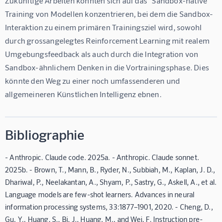
Zukünftige Arbeiten könnten sich auf das "Sandbox-native" 
Training von Modellen konzentrieren, bei dem die Sandbox-
Interaktion zu einem primären Trainingsziel wird, sowohl 
durch grossangelegtes Reinforcement Learning mit realem 
Umgebungsfeedback als auch durch die Integration von 
Sandbox-ähnlichem Denken in die Vortrainingsphase. Dies 
könnte den Weg zu einer noch umfassenderen und 
allgemeineren Künstlichen Intelligenz ebnen.
Bibliographie
- Anthropic. Claude code. 2025a. - Anthropic. Claude sonnet.
2025b. - Brown, T., Mann, B., Ryder, N., Subbiah, M., Kaplan, J. D.,
Dhariwal, P., Neelakantan, A., Shyam, P., Sastry, G., Askell, A., et al.
Language models are few-shot learners. Advances in neural
information processing systems, 33:1877–1901, 2020. - Cheng, D.,
Gu, Y., Huang, S., Bi, J., Huang, M., and Wei, F. Instruction pre-