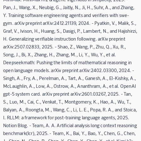
Pan, J., Wang, X., Neubig, G., Jaitly, N., Ji, H., Suhr, A., and Zhang,
Y. Training software engineering agents and verifiers with swe-
gym. arXiv preprint arXiv:2412.21139, 2024. - Pyatkin, V., Malik, S.,
Graf, V., Ivison, H., Huang, S., Dasigi, P., Lambert, N., and Hajishirzi,
H. Generalizing verifiable instruction following. arXiv preprint
arXiv:2507.02833, 2025. - Shao, Z., Wang, P., Zhu, Q., Xu, R.,
Song, J., Bi, X., Zhang, H., Zhang, M., Li, Y., Wu, Y., et al.
Deepseekmath: Pushing the limits of mathematical reasoning in
open language models. arXiv preprint arXiv:2402.03300, 2024. -
Singh, A., Fry, A., Perelman, A., Tart, A., Ganesh, A., El-Kishky, A.,
McLaughlin, A., Low, A., Ostrow, A., Ananthram, A., et al. OpenAI
gpt-5 system card. arXiv preprint arXiv:2601.03267, 2025. - Tan,
S., Luo, M., Cai, C., Venkat, T., Montgomery, K., Hao, A., Wu, T.,
Balyan, A., Roongta, M., Wang, C., Li, L. E., Popa, R. A., and Stoica,
I. RLLM: a framework for post-training language agents, 2025.
Notion Blog. - Team, A. A. Artificial analysis long context reasoning
benchmark(lcr), 2025. - Team, K., Bai, Y., Bao, Y., Chen, G., Chen,