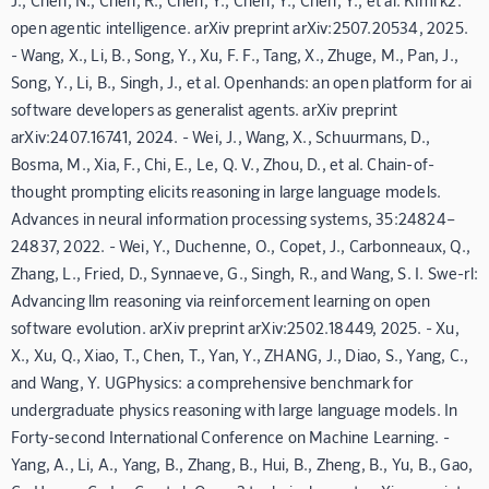
J., Chen, N., Chen, R., Chen, Y., Chen, Y., Chen, Y., et al. Kimi k2:
open agentic intelligence. arXiv preprint arXiv:2507.20534, 2025.
- Wang, X., Li, B., Song, Y., Xu, F. F., Tang, X., Zhuge, M., Pan, J.,
Song, Y., Li, B., Singh, J., et al. Openhands: an open platform for ai
software developers as generalist agents. arXiv preprint
arXiv:2407.16741, 2024. - Wei, J., Wang, X., Schuurmans, D.,
Bosma, M., Xia, F., Chi, E., Le, Q. V., Zhou, D., et al. Chain-of-
thought prompting elicits reasoning in large language models.
Advances in neural information processing systems, 35:24824–
24837, 2022. - Wei, Y., Duchenne, O., Copet, J., Carbonneaux, Q.,
Zhang, L., Fried, D., Synnaeve, G., Singh, R., and Wang, S. I. Swe-rl:
Advancing llm reasoning via reinforcement learning on open
software evolution. arXiv preprint arXiv:2502.18449, 2025. - Xu,
X., Xu, Q., Xiao, T., Chen, T., Yan, Y., ZHANG, J., Diao, S., Yang, C.,
and Wang, Y. UGPhysics: a comprehensive benchmark for
undergraduate physics reasoning with large language models. In
Forty-second International Conference on Machine Learning. -
Yang, A., Li, A., Yang, B., Zhang, B., Hui, B., Zheng, B., Yu, B., Gao,