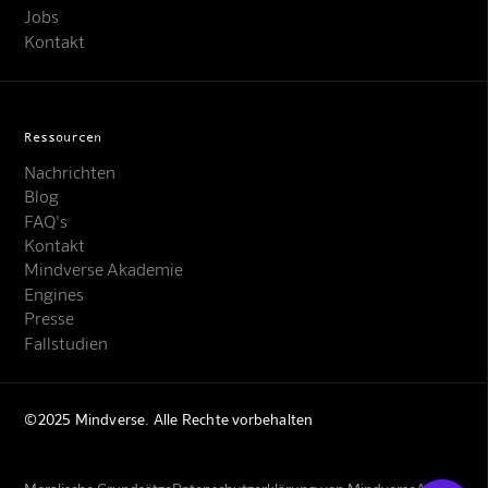
Jobs
Kontakt
Ressourcen
Nachrichten
Blog
FAQ's
Kontakt
Mindverse Support
Mindverse Akademie
Online · KI-Assistent
Engines
Presse
Fallstudien
©2025 Mindverse. Alle Rechte vorbehalten
Mindverse