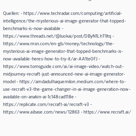
Quellen: - https://www.techradar.com/computing/artificial-
intelligence/the-mysterious-ai-image-generator-that-topped-
benchmarks-is-now-available -
https://www.threads.net/@luokai/post/DByN1LhT9tq -
https://www.msn.com/en-gb/money/technology/the-
mysterious-ai-image-generator-that-topped-benchmarks-is-
now-available-heres-how-to-try-it/ar-AA1te0FJ -
https://www.tomsguide.com/ai/ai-image-video/watch-out-
midjourney-recraft-just-announced-new-ai-image-generator-
model - https://amdadulhaquemilon.medium.com/where-to-
use-recraft-v3-the-game-changer-in-ai-image-generation-now-
available-on-anakin-ai-1c148cad118e -
https://replicate.com/recraft-ai/recraft-v3 -
https://www.aibase.com/news/12863 - https://www.recraft.ai/