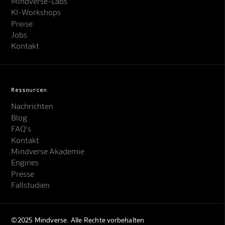
Mindverse-Labs
KI-Workshops
Preise
Jobs
Kontakt
Ressourcen
Nachrichten
Blog
FAQ's
Kontakt
Mindverse Support
Mindverse Akademie
Online · KI-Assistent
Engines
Presse
Fallstudien
©2025 Mindverse. Alle Rechte vorbehalten
Mindverse