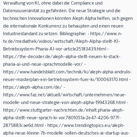
Verwaltung von KI, ohne dabei die Compliance und
Datensouveränität zu gefährden. Die neue Strategie und die
technischen Innovationen könnten Aleph Alpha helfen, sich gegen
die internationale Konkurrenz zu behaupten und einen neuen
Industriestandard zu setzen. Bibliographie: - https://www.n-
tv.de/mediathek/videos/wirtschaft/Aleph-Alpha-stellt-KI-
Betriebssystem-Pharia-AI-vor-article25183439.html -
https://the-decoder.de/aleph-alpha-stellt-neuen-ki-stack-
pharia-ai-und-neue-sprachmodelle-vor/ -
https://www.handelsblatt.com/technik/ki/aleph-alpha-andrulis-
neuer-masterplan-ein-betriebssystem-fuer-ki/100063170.html -
https://aleph-alpha.com/de/ -
https://www.faz.net/aktuell/wirtschaft/unternehmen/neue-
modelle-und-neue-strategie-von-aleph-alpha-19943268.html -
https://www.stuttgarter-nachrichten.de/inhalt.pharia-aleph-
alpha-stellt-neue-sprach-ki-vor.7801051a-2e47-4206-977f-
2875883cae6d.html - https://www.trendingtopics.eu/aleph-
alpha-neue-kleine-7b-modelle-sollen-deutsches-ai-startup-aus-