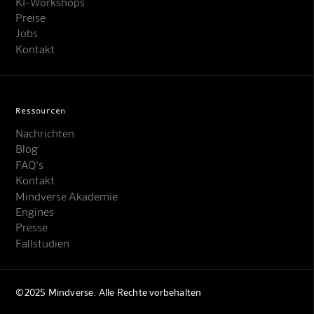
KI-Workshops
Preise
Jobs
Kontakt
Ressourcen
Nachrichten
Blog
FAQ's
Kontakt
Mindverse Support
Mindverse Akademie
Online · KI-Assistent
Engines
Presse
Fallstudien
©2025 Mindverse. Alle Rechte vorbehalten
Mindverse