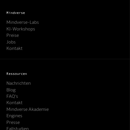
Mindverse
Mindverse-Labs
KI-Workshops
Preise
Jobs
Kontakt
Ressourcen
Nachrichten
Blog
FAQ's
Kontakt
Mindverse Support
Mindverse Akademie
Online · KI-Assistent
Engines
Presse
Fallstudien