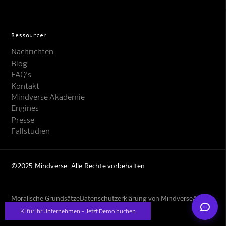
Ressourcen
Nachrichten
Blog
FAQ's
Kontakt
Mindverse Support
Mindverse Akademie
Online · KI-Assistent
Engines
Presse
Fallstudien
©2025 Mindverse. Alle Rechte vorbehalten
Mindverse
Moralische Grundsätze
Datenschutzerklärung von Mindverse
AGBs
Impressum
KI für Ihr Unternehmen – Jetzt Demo buchen