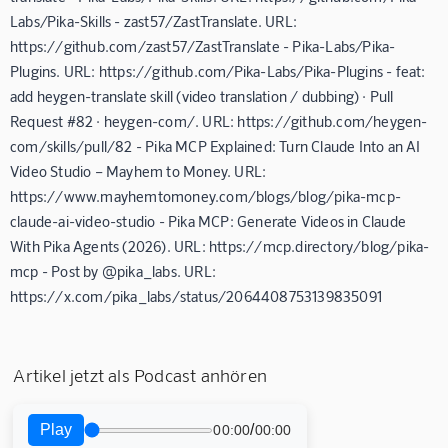
Labs/Pika-Skills - zast57/ZastTranslate. URL:
https://github.com/zast57/ZastTranslate - Pika-Labs/Pika-
Plugins. URL: https://github.com/Pika-Labs/Pika-Plugins - feat:
add heygen-translate skill (video translation / dubbing) · Pull
Request #82 · heygen-com/. URL: https://github.com/heygen-
com/skills/pull/82 - Pika MCP Explained: Turn Claude Into an AI
Video Studio – Mayhem to Money. URL:
https://www.mayhemtomoney.com/blogs/blog/pika-mcp-
claude-ai-video-studio - Pika MCP: Generate Videos in Claude
With Pika Agents (2026). URL: https://mcp.directory/blog/pika-
mcp - Post by @pika_labs. URL:
https://x.com/pika_labs/status/2064408753139835091
Artikel jetzt als Podcast anhören
Play
/
00:00
00:00