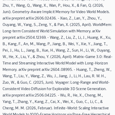
Zhu, Y., Wang, Q., Wang, X., Wan, P., Hou, X., & Fan, Q. (2026,
Juni). Geometry-Aware Implicit Memory for Video World Models.
arXiv preprint arXiv:2606.02436. - Xiao, Z., Lan, Y., Zhou, Y.,
Ouyang, W., Yang, S., Zeng, Y., & Pan, X. (2025, April). WorldMem:
Long-term Consistent World Simulation with Memory. arXiv
preprint arXiv:2504.12369. - Wang, Z., Liu, Z., Li, J., Huang, K., Xu,
B., Kang, F., An, M., Wang, P., Jiang, B., Wei, Y., Xie, Y., Jiang, T.,
Pei, J., Hu, L., Jiang, B., Xue, H., Wang, Z., Sun, H., Li, W., Ouyang,
W., He, X., Liu, Y., & Zhou, Y. (2026, April). Matrix-Game 3.0: Real-
Time and Streaming Interactive World Model with Long-Horizon
Memory. arXiv preprint arXiv:2604.08995. - Huang, T., Zheng, W.,
Wang, T., Liu, Y., Wang, Z., Wu, J., Jiang, J., Li, H., Lau, R. W. H.,
Zuo, W., & Guo, C. (2025, Juni). Voyager: Long-Range and World-
Consistent Video Diffusion for Explorable 3D Scene Generation.
arXiv preprint arXiv:2506.04225. - Wu, R., He, X., Cheng, M.,
Yang, T., Zhang, Y., Kang, Z., Cai, X., Wei, X., Guo, C., Li, C., &
Cheng, M. M. (2026, Februar). Infinite-World: Scaling Interactive
World Models to 1000-Frame Horizons via Pose-Free Hierarchical