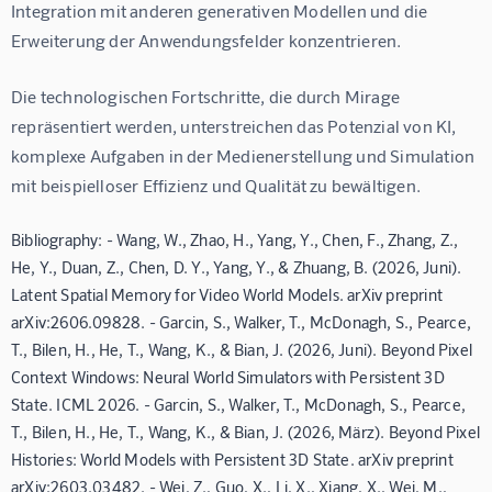
Integration mit anderen generativen Modellen und die 
Erweiterung der Anwendungsfelder konzentrieren.
Die technologischen Fortschritte, die durch Mirage 
repräsentiert werden, unterstreichen das Potenzial von KI, 
komplexe Aufgaben in der Medienerstellung und Simulation 
mit beispielloser Effizienz und Qualität zu bewältigen.
Bibliography: - Wang, W., Zhao, H., Yang, Y., Chen, F., Zhang, Z.,
He, Y., Duan, Z., Chen, D. Y., Yang, Y., & Zhuang, B. (2026, Juni).
Latent Spatial Memory for Video World Models. arXiv preprint
arXiv:2606.09828. - Garcin, S., Walker, T., McDonagh, S., Pearce,
T., Bilen, H., He, T., Wang, K., & Bian, J. (2026, Juni). Beyond Pixel
Context Windows: Neural World Simulators with Persistent 3D
State. ICML 2026. - Garcin, S., Walker, T., McDonagh, S., Pearce,
T., Bilen, H., He, T., Wang, K., & Bian, J. (2026, März). Beyond Pixel
Histories: World Models with Persistent 3D State. arXiv preprint
arXiv:2603.03482. - Wei, Z., Guo, X., Li, X., Xiang, X., Wei, M.,