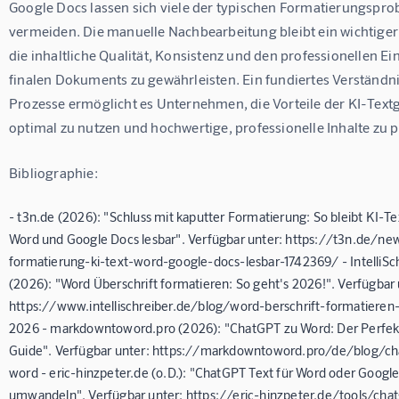
Google Docs lassen sich viele der typischen Formatierungspro
vermeiden. Die manuelle Nachbearbeitung bleibt ein wichtiger 
die inhaltliche Qualität, Konsistenz und den professionellen Ei
finalen Dokuments zu gewährleisten. Ein fundiertes Verständni
Prozesse ermöglicht es Unternehmen, die Vorteile der KI-Text
optimal zu nutzen und hochwertige, professionelle Inhalte zu 
Bibliographie:
- t3n.de (2026): "Schluss mit kaputter Formatierung: So bleibt KI-Te
Word und Google Docs lesbar". Verfügbar unter: https://t3n.de/ne
formatierung-ki-text-word-google-docs-lesbar-1742369/ - IntelliSc
(2026): "Word Überschrift formatieren: So geht's 2026!". Verfügbar 
https://www.intellischreiber.de/blog/word-berschrift-formatieren
2026 - markdowntoword.pro (2026): "ChatGPT zu Word: Der Perfek
Guide". Verfügbar unter: https://markdowntoword.pro/de/blog/ch
word - eric-hinzpeter.de (o.D.): "ChatGPT Text für Word oder Googl
umwandeln". Verfügbar unter: https://eric-hinzpeter.de/tools/chat