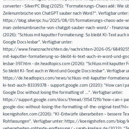
converter - SilverPC Blog (2025): "Formatierungs-Chaos adé: Wie ü
Zeilenumbrüche von ChatGPT sauber nach Word?". Verfügbar unter:
https://blog.silverpc.hu/2025/08/01/formatierungs-chaos-ade-wi
man-zeilenumbrueche-von-chatgpt-sauber-nach-word/ - finanznac
(2026): "Schluss mit kaputter Formatierung: So bleibt KI-Text auch 
Google Docs lesbar". Verfügbar unter:
https://www.finanznachrichten.de/nachrichten-2026-05/6849255
mit-kaputter-formatierung-so-bleibt-ki-text-auch-in-word-und-go
lesbar-397.htm - de.headtopics.com (2026): "Schluss mit kaputter 
So bleibt KI-Text auch in Word und Google Docs lesbar". Verfügbar u
https://de.headtopics.com/news/schluss-mit-kaputter-formatierun
ki-text-auch-83339378 - support.google.com (2020): "How can I pas
Google Doc without losing the formatting of ...". Verfügbar unter:
https://support.google.com/docs/thread/31547219/how-can-i-pas
google-doc-without-losing-the-formatting-of-the-original-text?hl=
koenigshofen.com (2026): "KI-Entwürfe überarbeiten – bessere Tex
Rohfassungen". Verfügbar unter: https://koenigshofen.com/blog/
ueberarbeiten-rohtexte-endfassung/ - sarah-kreilaus.de (2023): "T