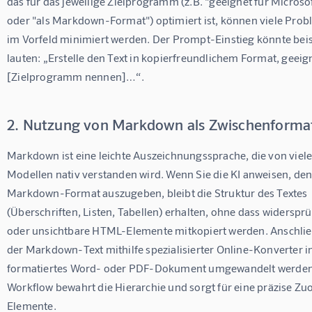
das für das jeweilige Zielprogramm (z.B. "geeignet für Microso
oder "als Markdown-Format") optimiert ist, können viele Probl
im Vorfeld minimiert werden. Der Prompt-Einstieg könnte beis
lauten: „Erstelle den Text in kopierfreundlichem Format, geeign
[Zielprogramm nennen]…“.
2. Nutzung von Markdown als Zwischenforma
Markdown ist eine leichte Auszeichnungssprache, die von viele
Modellen nativ verstanden wird. Wenn Sie die KI anweisen, den
Markdown-Format auszugeben, bleibt die Struktur des Textes 
(Überschriften, Listen, Tabellen) erhalten, ohne dass widersprüc
oder unsichtbare HTML-Elemente mitkopiert werden. Anschli
der Markdown-Text mithilfe spezialisierter Online-Konverter in
formatiertes Word- oder PDF-Dokument umgewandelt werden.
Workflow bewahrt die Hierarchie und sorgt für eine präzise Zu
Elemente.