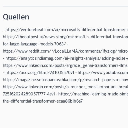
Quellen
- https://venturebeat.com/ai/microsofts-differential-transformer-c
https://theoutpost.ai/news-story/microsoft-s-differential-transf
for-large-language-models-7063/ -
https://www.reddit.com/r/LocalLLaMA/comments/1fyziqg/microso
- https://analyticsindiamag.com/ai-insights-analysis/adding-noise-c
https://www.linkedin.com/posts/srgrace_genai-transformers-ll
- https://arxiv.org/html/2410.15570v1 - https://www.youtube.c
https://magazine.sebastianraschka.com/p/research-papers-in-no
https://www.linkedin.com/posts/a-roucher_most-important-break
7251620242890571777-4svI - https://machine-learning-made-sim
the-differential-transformer-ecaa86b1b6a7