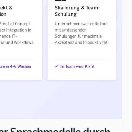
jekt &
Skalierung & Team-
ion
Schulung
Proof of Concept
Unternehmensweiter Rollout
ser Integration in
mit umfassenden
ehende IT-
Schulungen für maximale
ktur und Workflows.
Akzeptanz und Produktivität.
sse in 4-6 Wochen
✓ Ihr Team wird KI-fit
er Sprachmodelle durch