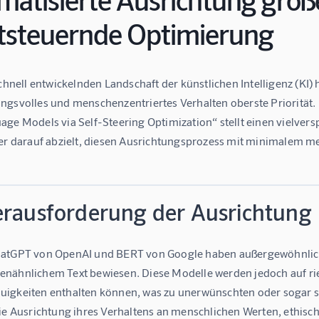
ststeuernde Optimierung
schnell entwickelnden Landschaft der künstlichen Intelligenz (KI)
ngsvolles und menschenzentriertes Verhalten oberste Priorität. 
age Models via Self-Steering Optimization“ stellt einen vielve
der darauf abzielt, diesen Ausrichtungsprozess mit minimalem me
erausforderung der Ausrichtung
atGPT von OpenAI und BERT von Google haben außergewöhnliche
nähnlichem Text bewiesen. Diese Modelle werden jedoch auf ries
igkeiten enthalten können, was zu unerwünschten oder sogar sc
die Ausrichtung ihres Verhaltens an menschlichen Werten, ethis