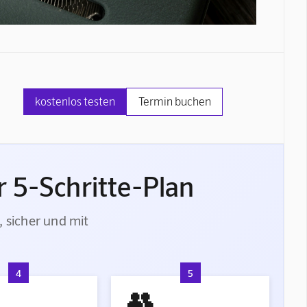
kostenlos testen
Termin buchen
 5-Schritte-Plan
, sicher und mit
4
5
👥