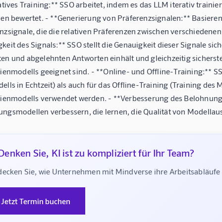
ratives Training:** SSO arbeitet, indem es das LLM iterativ traini
ien bewertet. - **Generierung von Präferenzsignalen:** Basiere
nzsignale, die die relativen Präferenzen zwischen verschiedenen
keit des Signals:** SSO stellt die Genauigkeit dieser Signale si
en und abgelehnten Antworten einhält und gleichzeitig sicherstell
nienmodells geeignet sind. - **Online- und Offline-Training:** 
ells in Echtzeit) als auch für das Offline-Training (Training des
nienmodells verwendet werden. - **Verbesserung des Belohnung
ngsmodellen verbessern, die lernen, die Qualität von Modella
Denken Sie, KI ist zu kompliziert für Ihr Team?
decken Sie, wie Unternehmen mit Mindverse ihre Arbeitsabläuf
Jetzt Termin buchen