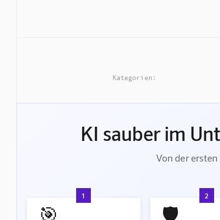
Kategorien:
KI sauber im Un
Von der ersten 
1
2
🎯
🛡️