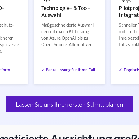
O-
Technologie- & Tool-
Pilotpro
Auswahl
Integrat
schutz-
Maßgeschneiderte Auswahl
Schneller 
der optimalen KI-Lösung –
mit nahtlo
icherer
von Azure OpenAI bis zu
Ihre best
sprozesse
Open-Source-Alternativen.
Infrastru
s.
nform
✓ Beste Lösung für Ihren Fall
✓ Ergebni
Lassen Sie uns Ihren ersten Schritt planen
matisierte Ausrichtung groß