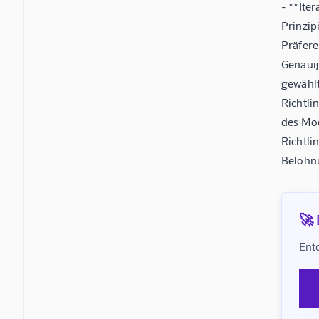
- **Ite
Prinzip
Präfere
Genauig
gewählt
Richtli
des Mod
Richtli
Belohnu
🚀 
Ent