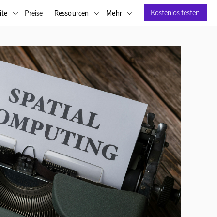
Kostenlos testen
ite
Preise
Ressourcen
Mehr


