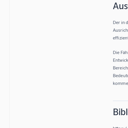
Aus
Der in 
Ausrich
effizie
Die Fäh
Entwick
Bereich
Bedeutu
komme
Bib