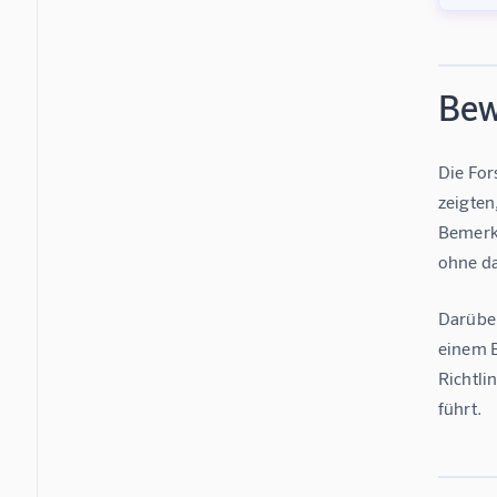
Bew
Die For
zeigten
Bemerke
ohne da
Darüber
einem B
Richtli
führt.