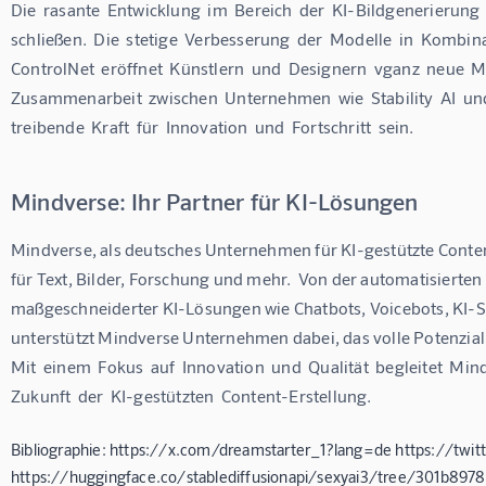
Die  rasante  Entwicklung  im  Bereich  der  KI-Bildgenerierung 
schließen.  Die  stetige  Verbesserung  der  Modelle  in  Kombina
ControlNet  eröffnet  Künstlern  und  Designern  vganz  neue  Mö
Zusammenarbeit  zwischen  Unternehmen  wie  Stability  AI  und 
treibende  Kraft  für  Innovation  und  Fortschritt  sein.
Mindverse: Ihr Partner für KI-Lösungen
Mindverse, als deutsches Unternehmen für KI-gestützte Content
für Text, Bilder, Forschung und mehr.  Von der automatisierten
maßgeschneiderter KI-Lösungen wie Chatbots, Voicebots, KI
unterstützt Mindverse Unternehmen dabei, das volle Potenzial 
Mit  einem  Fokus  auf  Innovation  und  Qualität  begleitet  Mind
Zukunft  der  KI-gestützten  Content-Erstellung.
Bibliographie: https://x.com/dreamstarter_1?lang=de https://twi
https://huggingface.co/stablediffusionapi/sexyai3/tree/301b89