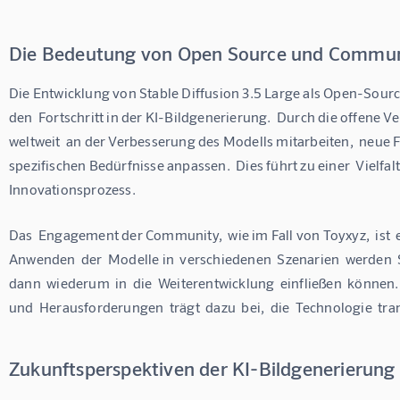
Die Bedeutung von Open Source und Commu
Die Entwicklung von Stable Diffusion 3.5 Large als Open-Source
den  Fortschritt in der KI-Bildgenerierung.  Durch die offene 
weltweit  an der Verbesserung des Modells mitarbeiten,  neue F
spezifischen Bedürfnisse anpassen.  Dies führt zu einer  Vielf
Innovationsprozess.
Das  Engagement der Community,  wie im Fall von Toyxyz,  ist  eb
Anwenden  der  Modelle in  verschiedenen  Szenarien  werden  
dann  wiederum  in  die  Weiterentwicklung  einfließen  können. 
und  Herausforderungen  trägt  dazu  bei,  die  Technologie  tr
Zukunftsperspektiven der KI-Bildgenerierung