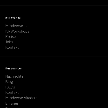
Mindverse
Mindverse-Labs
KI-Workshops
Preise
Jobs
Kontakt
Ressourcen
Nachrichten
Blog
FAQ's
Kontakt
Mindverse Support
Mindverse Akademie
Online · KI-Assistent
Engines