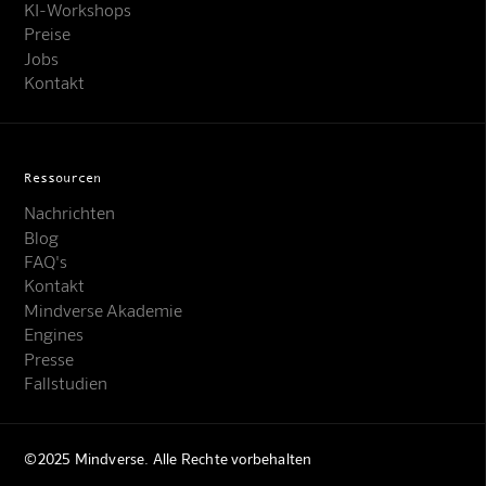
KI-Workshops
Preise
Jobs
Kontakt
Ressourcen
Nachrichten
Blog
FAQ's
Kontakt
Mindverse Support
Mindverse Akademie
Online · KI-Assistent
Engines
Presse
Fallstudien
©2025 Mindverse. Alle Rechte vorbehalten
Mindverse