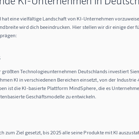
nde KI-Unternehmen in Deutsc
 hat eine vielfältige Landschaft von KI-Unternehmen vorzuweisen
ndbreite wird dich beeindrucken. Hier stellen wir dir einige der
 prägen:
s
er größten Technologieunternehmen Deutschlands investiert Sieme
men KI in verschiedenen Bereichen einsetzt, von der Industrie 4.
en ist die KI-basierte Plattform MindSphere, die es Unternehme
tenbasierte Geschäftsmodelle zu entwickeln.
ch zum Ziel gesetzt, bis 2025 alle seine Produkte mit KI auszusta