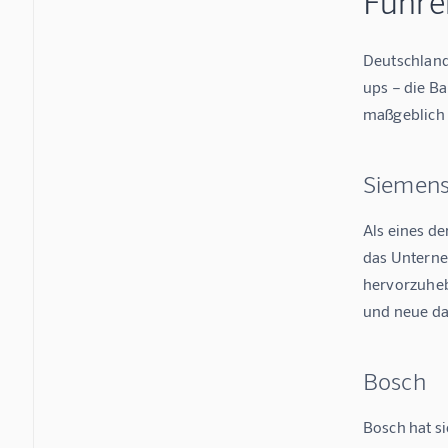
Führe
Deutschland
ups – die Ba
maßgeblich
Siemen
Als eines d
das Unterneh
hervorzuheb
und neue da
Bosch
Bosch hat si