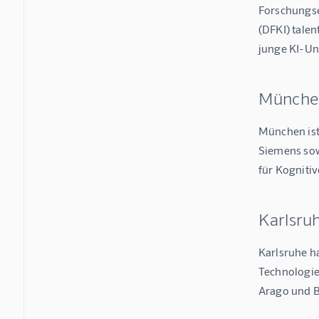
Forschungse
(DFKI) tale
junge KI-U
München
München ist
Siemens sow
für Kogniti
Karlsru
Karlsruhe ha
Technologie
Arago und B