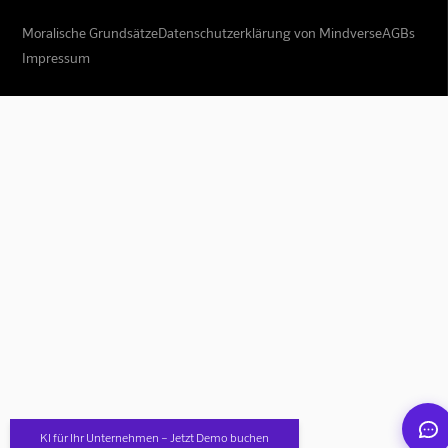
Moralische Grundsätze
Datenschutzerklärung von Mindverse
AGBs
Impressum
Mindverse Support
Online · KI-Assistent
Mindverse
KI für Ihr Unternehmen – Jetzt Demo buchen