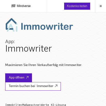
≡
Kostenlos testen
App:
Immowriter
Maximieren Sie Ihren Verkaufserfolg mit Immowriter.
App öffnen

Termin buchen bei
Immowriter

Immobilien
Maßgeschneiderte KI-Lösung