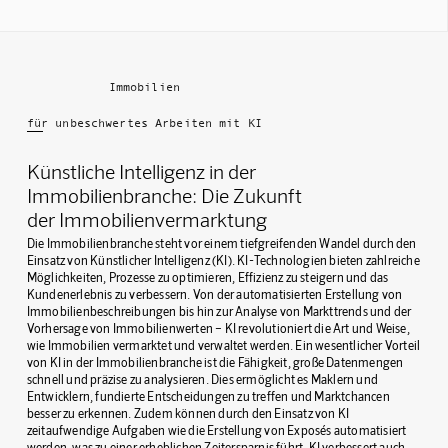
Immobilien
für unbeschwertes Arbeiten mit KI
Künstliche Intelligenz in der
Immobilienbranche: Die Zukunft
der Immobilienvermarktung
Die Immobilienbranche steht vor einem tiefgreifenden Wandel durch den
Einsatz von Künstlicher Intelligenz (KI). KI-Technologien bieten zahlreiche
Möglichkeiten, Prozesse zu optimieren, Effizienz zu steigern und das
Kundenerlebnis zu verbessern. Von der automatisierten Erstellung von
Immobilienbeschreibungen bis hin zur Analyse von Markttrends und der
Vorhersage von Immobilienwerten – KI revolutioniert die Art und Weise,
wie Immobilien vermarktet und verwaltet werden. Ein wesentlicher Vorteil
von KI in der Immobilienbranche ist die Fähigkeit, große Datenmengen
schnell und präzise zu analysieren. Dies ermöglicht es Maklern und
Entwicklern, fundierte Entscheidungen zu treffen und Marktchancen
besser zu erkennen. Zudem können durch den Einsatz von KI
zeitaufwendige Aufgaben wie die Erstellung von Exposés automatisiert
werden, was zu einer erheblichen Zeitersparnis führt. KI verbessert auch