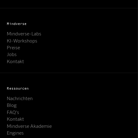
Mindverse
Mindverse-Labs
KI-Workshops
Preise
Jobs
Kontakt
Ressourcen
Nachrichten
Blog
FAQ's
Kontakt
Mindverse Support
Mindverse Akademie
Online · KI-Assistent
Engines