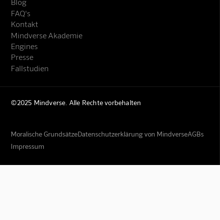
Blog
FAQ's
Kontakt
Mindverse Akademie
Engines
Presse
Fallstudien
©2025 Mindverse. Alle Rechte vorbehalten
Moralische Grundsätze
Datenschutzerklärung von Mindverse
AGBs
Impressum