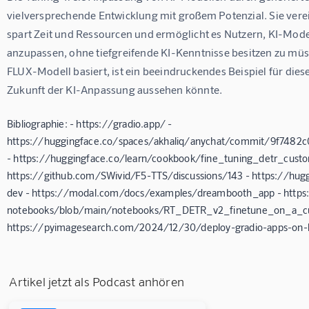
vielversprechende Entwicklung mit großem Potenzial. Sie ver
spart Zeit und Ressourcen und ermöglicht es Nutzern, KI-Model
anzupassen, ohne tiefgreifende KI-Kenntnisse besitzen zu müs
FLUX-Modell basiert, ist ein beeindruckendes Beispiel für diese
Zukunft der KI-Anpassung aussehen könnte.
Bibliographie: - https://gradio.app/ -
https://huggingface.co/spaces/akhaliq/anychat/commit/9f748
- https://huggingface.co/learn/cookbook/fine_tuning_detr_custo
https://github.com/SWivid/F5-TTS/discussions/143 - https://hugg
dev - https://modal.com/docs/examples/dreambooth_app - https
notebooks/blob/main/notebooks/RT_DETR_v2_finetune_on_a_cu
https://pyimagesearch.com/2024/12/30/deploy-gradio-apps-on-
Artikel jetzt als Podcast anhören