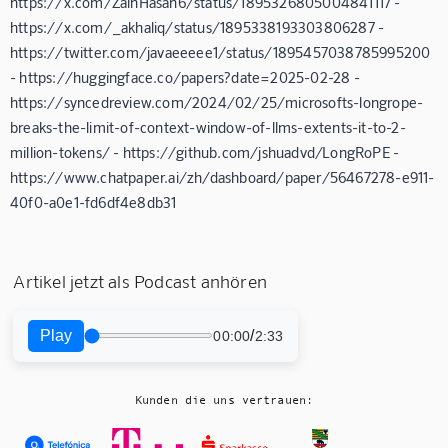
https://x.com/ZainHasan6/status/1895326805004841117 -
https://x.com/_akhaliq/status/1895338193303806287 -
https://twitter.com/javaeeeee1/status/1895457038785995200
- https://huggingface.co/papers?date=2025-02-28 -
https://syncedreview.com/2024/02/25/microsofts-longrope-
breaks-the-limit-of-context-window-of-llms-extents-it-to-2-
million-tokens/ - https://github.com/jshuadvd/LongRoPE -
https://www.chatpaper.ai/zh/dashboard/paper/56467278-e911-
40f0-a0e1-fd6df4e8db31
Artikel jetzt als Podcast anhören
Play
/
00:00
2:33
Kunden die uns vertrauen: