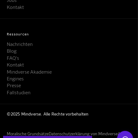
Kontakt
Ressourcen
Nachrichten
Blog
FAQ's
Kontakt
Mindverse Support
Mindverse Akademie
Online · KI-Assistent
Engines
Presse
Fallstudien
©2025 Mindverse. Alle Rechte vorbehalten
Mindverse
Moralische Grundsätze
Datenschutzerklärung von Mindverse
AGBs