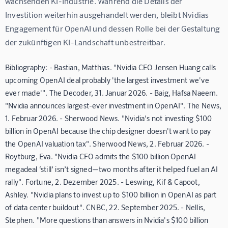
wachsenden KI-Industrie. Während die Details der 
Investition weiterhin ausgehandelt werden, bleibt Nvidias 
Engagement für OpenAI und dessen Rolle bei der Gestaltung 
der zukünftigen KI-Landschaft unbestreitbar.
Bibliography: - Bastian, Matthias. "Nvidia CEO Jensen Huang calls
upcoming OpenAI deal probably 'the largest investment we've
ever made'". The Decoder, 31. Januar 2026. - Baig, Hafsa Naeem.
"Nvidia announces largest-ever investment in OpenAI". The News,
1. Februar 2026. - Sherwood News. "Nvidia's not investing $100
billion in OpenAI because the chip designer doesn't want to pay
the OpenAI valuation tax". Sherwood News, 2. Februar 2026. -
Roytburg, Eva. "Nvidia CFO admits the $100 billion OpenAI
megadeal ‘still’ isn’t signed—two months after it helped fuel an AI
rally". Fortune, 2. Dezember 2025. - Leswing, Kif & Capoot,
Ashley. "Nvidia plans to invest up to $100 billion in OpenAI as part
of data center buildout". CNBC, 22. September 2025. - Nellis,
Stephen. "More questions than answers in Nvidia's $100 billion