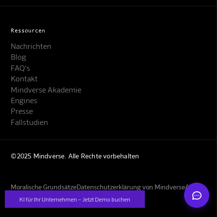
Ressourcen
Nachrichten
Blog
FAQ's
Kontakt
Mindverse Support
Mindverse Akademie
Online · KI-Assistent
Engines
Presse
Fallstudien
©2025 Mindverse. Alle Rechte vorbehalten
Mindverse
Moralische Grundsätze
Datenschutzerklärung von Mindverse
AGBs
Impressum
KI für Ihr Unternehmen – Jetzt Demo buchen