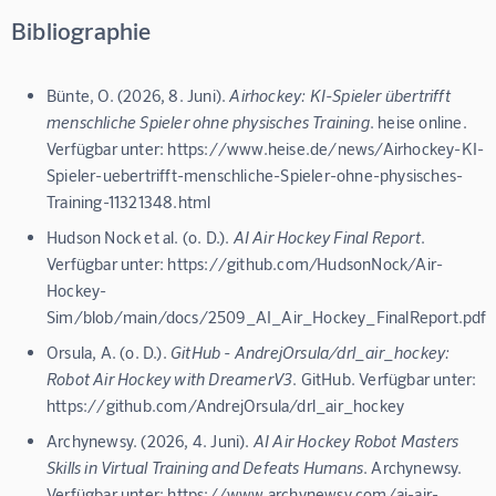
Bibliographie
Bünte, O. (2026, 8. Juni).
Airhockey: KI-Spieler übertrifft
menschliche Spieler ohne physisches Training
. heise online.
Verfügbar unter: https://www.heise.de/news/Airhockey-KI-
Spieler-uebertrifft-menschliche-Spieler-ohne-physisches-
Training-11321348.html
Hudson Nock et al. (o. D.).
AI Air Hockey Final Report
.
Verfügbar unter: https://github.com/HudsonNock/Air-
Hockey-
Sim/blob/main/docs/2509_AI_Air_Hockey_FinalReport.pdf
Orsula, A. (o. D.).
GitHub - AndrejOrsula/drl_air_hockey:
Robot Air Hockey with DreamerV3
. GitHub. Verfügbar unter:
https://github.com/AndrejOrsula/drl_air_hockey
Archynewsy. (2026, 4. Juni).
AI Air Hockey Robot Masters
Skills in Virtual Training and Defeats Humans
. Archynewsy.
Verfügbar unter: https://www.archynewsy.com/ai-air-