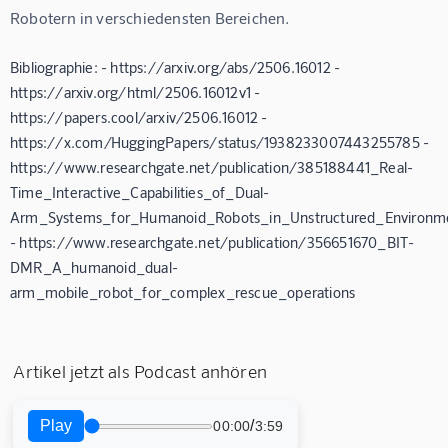
Robotern in verschiedensten Bereichen.
Bibliographie: - https://arxiv.org/abs/2506.16012 -
https://arxiv.org/html/2506.16012v1 -
https://papers.cool/arxiv/2506.16012 -
https://x.com/HuggingPapers/status/1938233007443255785 -
https://www.researchgate.net/publication/385188441_Real-
Time_Interactive_Capabilities_of_Dual-
Arm_Systems_for_Humanoid_Robots_in_Unstructured_Environm
- https://www.researchgate.net/publication/356651670_BIT-
DMR_A_humanoid_dual-
arm_mobile_robot_for_complex_rescue_operations
Artikel jetzt als Podcast anhören
Play
/
00:00
3:59