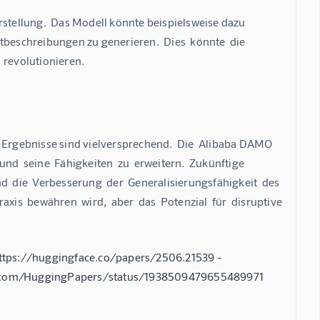
rstellung.  Das Modell könnte beispielsweise dazu 
beschreibungen zu generieren.  Dies  könnte  die  
 revolutionieren.
n Ergebnisse sind vielversprechend.  Die  Alibaba DAMO 
und  seine  Fähigkeiten  zu  erweitern.  Zukünftige  
nd  die  Verbesserung  der  Generalisierungsfähigkeit  des  
axis  bewähren  wird,  aber  das  Potenzial  für  disruptive  
ttps://huggingface.co/papers/2506.21539 -
x.com/HuggingPapers/status/1938509479655489971