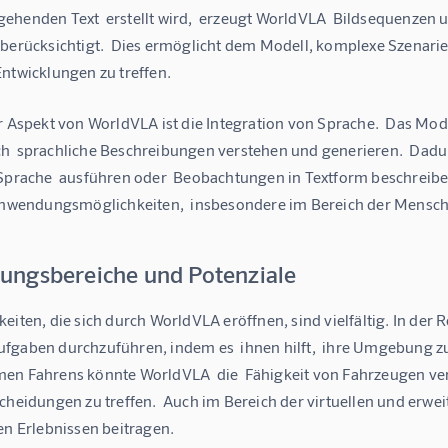
ehenden Text  erstellt wird,  erzeugt WorldVLA  Bildsequenzen u
 berücksichtigt.  Dies ermöglicht dem Modell, komplexe Szenarie
Entwicklungen zu treffen.
r Aspekt von WorldVLA ist die Integration von Sprache.  Das Mode
h  sprachliche Beschreibungen verstehen und generieren.  Dadu
Sprache  ausführen oder  Beobachtungen in Textform beschreiben.
 Anwendungsmöglichkeiten,  insbesondere im Bereich der Mensc
ngsbereiche und Potenziale
eiten, die sich durch WorldVLA eröffnen, sind vielfältig. In de
fgaben durchzuführen, indem es  ihnen hilft,  ihre Umgebung zu
en Fahrens könnte WorldVLA  die  Fähigkeit von Fahrzeugen verb
cheidungen zu treffen.  Auch im Bereich der virtuellen und erwei
en Erlebnissen beitragen.