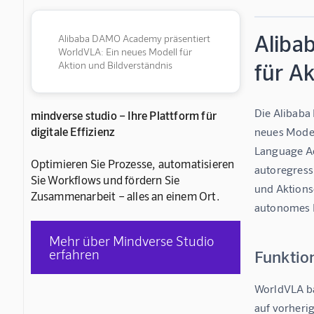
Aliba
Alibaba DAMO Academy präsentiert
WorldVLA: Ein neues Modell für
für Ak
Aktion und Bildverständnis
Die Alibaba
mindverse studio – Ihre Plattform für
digitale Effizienz
neues Model
Language Act
Optimieren Sie Prozesse, automatisieren
autoregressi
Sie Workflows und fördern Sie
und Aktions
Zusammenarbeit – alles an einem Ort.
autonomes F
Mehr über Mindverse Studio
erfahren
Funktio
WorldVLA bas
auf vorheri