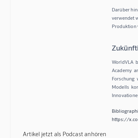
Darüber hina
verwendet we
Produktion v
Zukünft
WorldVLA  b
Academy  arb
Forschung  w
Modells  konz
Innovationen
Bibliograph
https://x.
Artikel jetzt als Podcast anhören