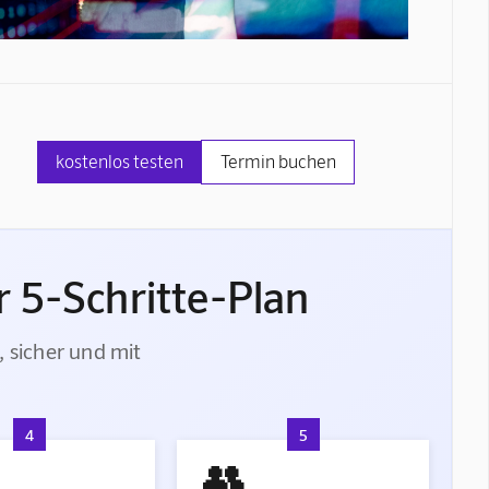
kostenlos testen
Termin buchen
 5-Schritte-Plan
, sicher und mit
4
5
👥