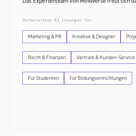
Das Expertenteam von Mindverse freut sich da
Vorbereitete KI Lösungen für:
Marketing & PR
Kreative & Designer
Proj
Recht & Finanzen
Vertrieb & Kunden-Service
Für Studenten
Für Bildungseinrichtungen