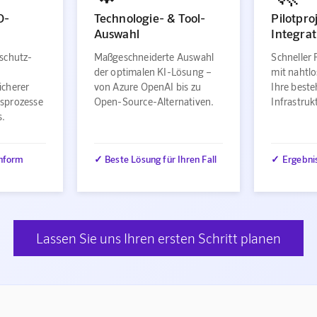
O-
Technologie- & Tool-
Pilotpro
Auswahl
Integrat
schutz-
Maßgeschneiderte Auswahl
Schneller 
der optimalen KI-Lösung –
mit nahtlo
icherer
von Azure OpenAI bis zu
Ihre best
sprozesse
Open-Source-Alternativen.
Infrastru
s.
nform
✓ Beste Lösung für Ihren Fall
✓ Ergebni
Lassen Sie uns Ihren ersten Schritt planen