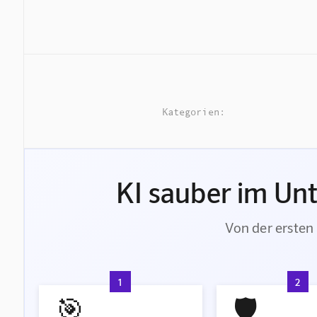
Kategorien:
KI sauber im Un
Von der ersten 
1
2
🎯
🛡️