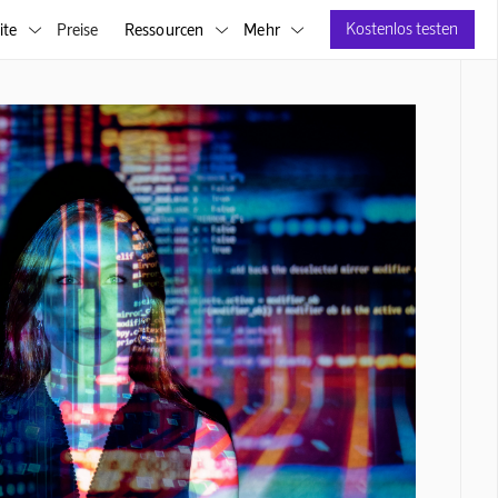
Kostenlos testen
ite
Preise
Ressourcen
Mehr


