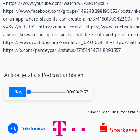
- https://www.youtube.com/watch?v=AllROojlixE -
https://www.facebook.com/groups/149348298190053/posts/hi-a
or-an-app-where-students-can-create-a-h/374160139042200/ - 
v=Svl7ykLEeRY - https://openai.com/ - https://www.facebook.
anyone-know-of-an-app-or-ai-that-will-take-data-and-generate-s
https://www.youtube.com/watch?v=_bi4Ol0QEL4 - https://github
https://x.com/pandeyparul/status/1735142471118393557
Artikel jetzt als Podcast anhören
Play
/
00:00
2:57
Kunden die uns vertraue