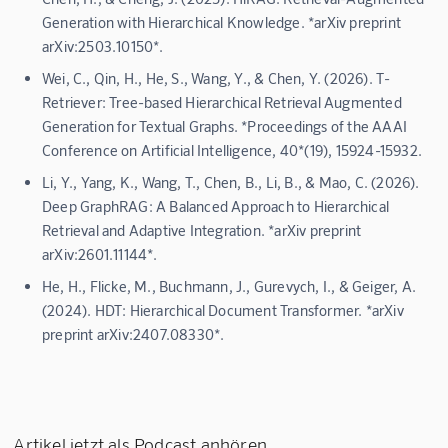
Generation with Hierarchical Knowledge. *arXiv preprint
arXiv:2503.10150*.
Wei, C., Qin, H., He, S., Wang, Y., & Chen, Y. (2026). T-
Retriever: Tree-based Hierarchical Retrieval Augmented
Generation for Textual Graphs. *Proceedings of the AAAI
Conference on Artificial Intelligence, 40*(19), 15924-15932.
Li, Y., Yang, K., Wang, T., Chen, B., Li, B., & Mao, C. (2026).
Deep GraphRAG: A Balanced Approach to Hierarchical
Retrieval and Adaptive Integration. *arXiv preprint
arXiv:2601.11144*.
He, H., Flicke, M., Buchmann, J., Gurevych, I., & Geiger, A.
(2024). HDT: Hierarchical Document Transformer. *arXiv
preprint arXiv:2407.08330*.
Artikel jetzt als Podcast anhören