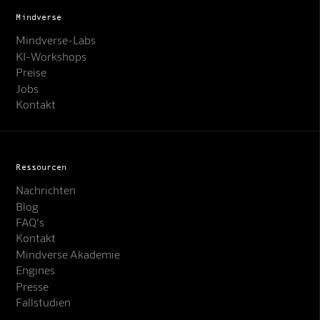
Mindverse
Mindverse-Labs
KI-Workshops
Preise
Jobs
Kontakt
Ressourcen
Nachrichten
Blog
FAQ's
Kontakt
Mindverse Support
Mindverse Akademie
Online · KI-Assistent
Engines
Presse
Fallstudien