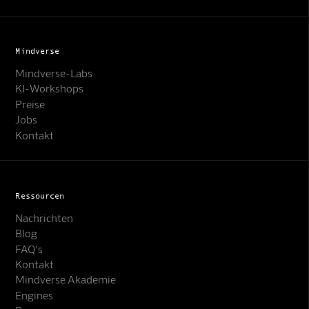
Mindverse
Mindverse-Labs
KI-Workshops
Preise
Jobs
Kontakt
Ressourcen
Nachrichten
Blog
FAQ's
Kontakt
Mindverse Support
Mindverse Akademie
Online · KI-Assistent
Engines