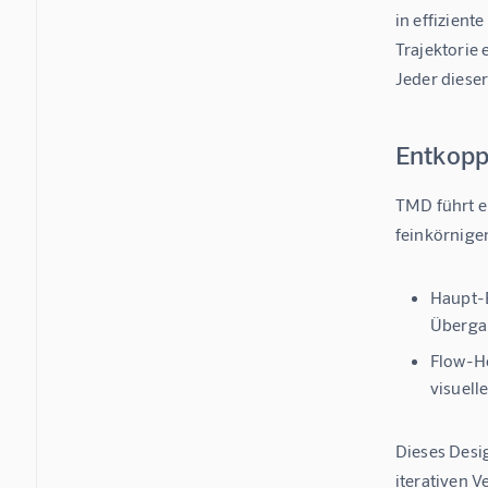
in effizien
Trajektorie
Jeder dieser
Entkoppe
TMD führt e
feinkörnige
Haupt-
Übergan
Flow-H
visuell
Dieses Desi
iterativen 