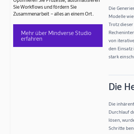
Sie Workflows und fördern Sie
Die Generier
Zusammenarbeit – alles an einem Ort.
Modelle wie
Trotz diese
Mehr über Mindverse Studio
Rechenintens
erfahren
von iterativ
den Einsatz
stark einsch
Die H
Die inhärent
Durchlauf d
lösen, wurde
Schritte ben