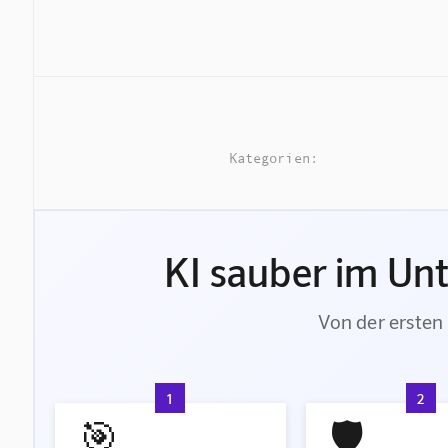
Kategorien:
KI sauber im Un
Von der ersten 
1
2
🎯
🛡️