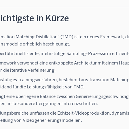
chtigste in Kürze
ansition Matching Distillation" (TMD) ist ein neues Framework, 
onsmodelle erheblich beschleunigt.
rführt ineffiziente, mehrstufige Sampling-Prozesse in effizien
amework verwendet eine entkoppelte Architektur mit einem Ha
r die iterative Verfeinerung.
istufiges Trainingsverfahren, bestehend aus Transition Matching 
idend für die Leistungsfähigkeit von TMD.
gt eine überlegene Balance zwischen Generierungsgeschwindigke
n, insbesondere bei geringen Inferenzschritten.
ngsbereiche umfassen die Echtzeit-Videoproduktion, dynamisc
tellung von Videogenerierungsmodellen.