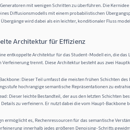
te Generatoren mit wenigen Schritten zu überführen. Die Kernide
 eines Diffusionsmodells mit einem probabilistischen Übergangsp
 Übergänge wird dabei als ein leichter, konditionaler Fluss model
lte Architektur für Effizienz
ine entkoppelte Architektur für das Student-Modell ein, die das
n Verfeinerung trennt. Diese Architektur besteht aus zwei Hau
Backbone:
Dieser Teil umfasst die meisten frühen Schichten des 
gsstufe hochrangige semantische Repräsentationen zu extrahi
ead:
Dieser leichte Bestandteil, der aus den letzten Schichten b
e Details zu verfeinern. Er nutzt dabei die vom Haupt-Backbone b
gn ermöglicht es, Rechenressourcen für das semantische Verständ
Verfeinerung innerhalb jedes größeren Denoising-Schritts gewid