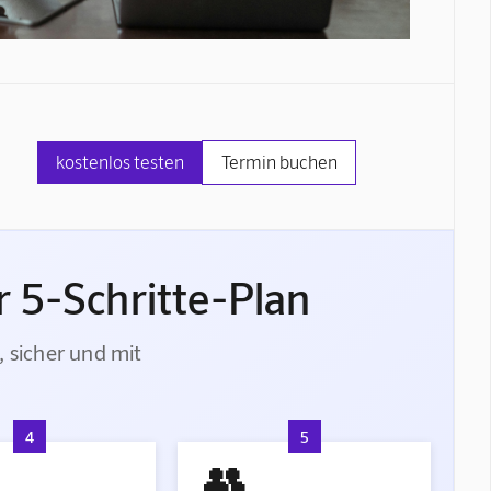
kostenlos testen
Termin buchen
 5-Schritte-Plan
, sicher und mit
4
5
👥