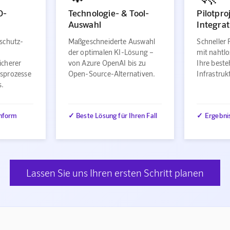
O-
Technologie- & Tool-
Pilotpro
Auswahl
Integrat
schutz-
Maßgeschneiderte Auswahl
Schneller 
der optimalen KI-Lösung –
mit nahtlo
icherer
von Azure OpenAI bis zu
Ihre best
sprozesse
Open-Source-Alternativen.
Infrastru
s.
nform
✓ Beste Lösung für Ihren Fall
✓ Ergebni
Lassen Sie uns Ihren ersten Schritt planen