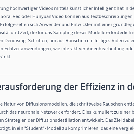
ung hochwertiger Videos mittels künstlicher Intelligenz hat in 
 Sora, Veo oder HunyuanVideo können aus Textbeschreibungen 
r Erfolge sehen sich Anwender und Entwickler mit einer grundleg
ität und Zeit, die für das Sampling dieser Modelle erforderlich
en Denoising-Schritten, um aus Rauschen ein fertiges Video zu er
 in Echtzeitanwendungen, wie interaktiver Videobearbeitung ode
ränkt.
erausforderung der Effizienz in 
e Natur von Diffusionsmodellen, die schrittweise Rauschen entfer
urch das neuronale Netzwerk erfordert. Dies kumuliert zu einer 
n Strategien der Diffusionsdestillation entwickelt. Das Ziel dabei
ötigt, in ein "Student"-Modell zu komprimieren, das eine verglei