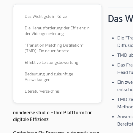
Das Wi
Das Wichtigste in Kürze
Die Herausforderung der Effizienz in
der Videogenerierung
Die "Tr
Diffusi
"Transition Matching Distillation"
(TMD): Ein neuer Ansatz
TMD übe
Effektive Leistungsbewertung
Das Fr
Head fü
Bedeutung und zukünftige
Auswirkungen
Ein zwe
entsche
Literaturverzeichnis
TMD zei
Methode
mindverse studio – Ihre Plattform für
Anwendu
digitale Effizienz
Bereits
Optimieren Sie Prozesse, automatisieren