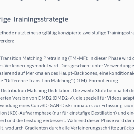
ige Trainingsstrategie
hode nutzt eine sorgfältig konzipierte zweistufige Trainingsstr
werden:
: Transition Matching Pretraining (TM-MF):
In dieser Phase wird 
ves Verfeinerungsmodul wird. Dies geschieht unter Verwendung 
basierend auf Merkmalen des Haupt-Backbones, eine konditionale
ie "Difference Transition Matching" (DTM)-Formulierung.
: Distribution Matching Distillation:
Die zweite Stufe beinhaltet d
erten Version von DMD2 (DMD2-v), die speziell für Videos adap
wendung eines Conv3D-GAN-Diskriminators zur Erfassung raumz
ation (KD)-Aufwärmphase (nur für einstufige Destillation) und e
ert und die Leistung verbessert. Während dieser Phase wird der 
lt, wodurch Gradienten durch alle Verfeinerungsschritte zurück