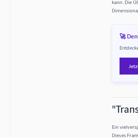
kann. Die Ü
Dimensional
🚀 Denk
Entdecke
Jetz
"Trans
Ein vielvers
Dieses Fram