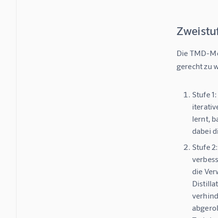
Zweistuf
Die TMD-Met
gerecht zu 
Stufe 1
iterati
lernt, 
dabei d
Stufe 2
verbess
die Ver
Distill
verhind
abgerol