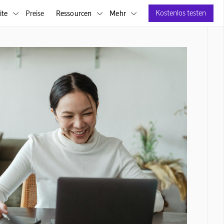
Kostenlos testen
ite
Preise
Ressourcen
Mehr


