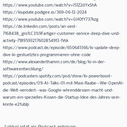
https://www.youtube.com/watch?v=l51Z2dYxShA
https://kiupdate.podigee.io/369-06-12-2024
https://www.youtube.com/watch?v=GH0fY737kzg
https://de.linkedin.com/posts/ari-oest-
7168438_gro%C3%9Fartiger-customer-service-deep-dive-und-
activity-7189593217602854913-1Vsk
https://www.podcast.de/episode/650641366/ki-update-deep-
dive-ki-gestuetztes-programmieren-ohne-code
https://www.alexanderthamm.com/de/blog/ki-in-der-
softwareentwicklung/
https://podcasters.spotify.com/pod/show/ki-powerboost-
podcast/episodes/09-AI-Talks-01-mit-Maxi-Raabe--Wie-OpenAl-
die-Welt-verndert--was-Google-whrenddessen-macht-und-
warum-ein-spezielles-Kissen-die-Startup-Idee-des-Jahres-sein-
knnte-e2fublp
Artikel jetzt als Podcast anhören