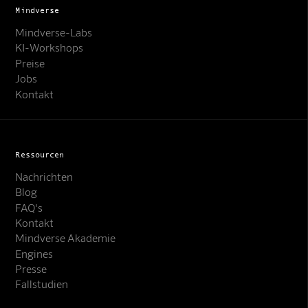
Mindverse
Mindverse-Labs
KI-Workshops
Preise
Jobs
Kontakt
Ressourcen
Nachrichten
Blog
FAQ's
Kontakt
Mindverse Support
Mindverse Akademie
Online · KI-Assistent
Engines
Presse
Fallstudien