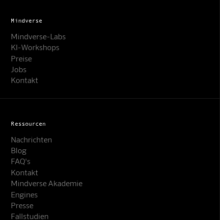
Mindverse
Mindverse-Labs
KI-Workshops
Preise
Jobs
Kontakt
Ressourcen
Nachrichten
Blog
FAQ's
Kontakt
Mindverse Support
Mindverse Akademie
Online · KI-Assistent
Engines
Presse
Fallstudien