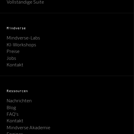
Vollständige Suite
Mindverse
Mindverse-Labs
KI-Workshops
Preise
Jobs
Kontakt
Ressourcen
Nachrichten
Blog
FAQ's
Kontakt
Mindverse Support
Mindverse Akademie
Online · KI-Assistent
Engines