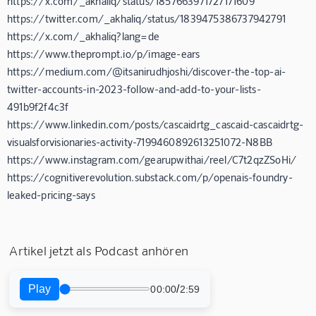
https://x.com/_akhaliq/status/1857663971727171609
https://twitter.com/_akhaliq/status/1839475386737942791
https://x.com/_akhaliq?lang=de
https://www.theprompt.io/p/image-ears
https://medium.com/@itsanirudhjoshi/discover-the-top-ai-
twitter-accounts-in-2023-follow-and-add-to-your-lists-
491b9f2f4c3f
https://www.linkedin.com/posts/cascaidrtg_cascaid-cascaidrtg-
visualsforvisionaries-activity-7199460892613251072-N8BB
https://www.instagram.com/gearupwithai/reel/C7t2qzZSoHi/
https://cognitiverevolution.substack.com/p/openais-foundry-
leaked-pricing-says
Artikel jetzt als Podcast anhören
Play
/
00:00
2:59