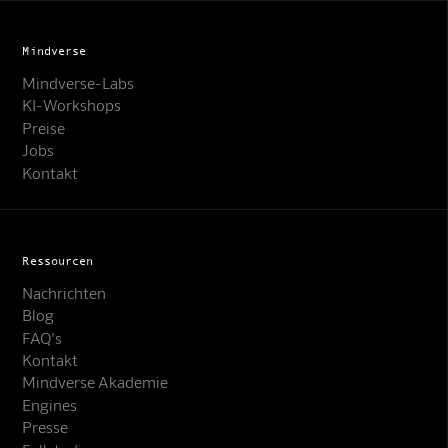
Mindverse
Mindverse-Labs
KI-Workshops
Preise
Jobs
Kontakt
Ressourcen
Nachrichten
Blog
FAQ's
Kontakt
Mindverse Support
Mindverse Akademie
Online · KI-Assistent
Engines
Presse