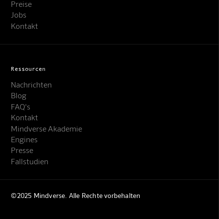
Preise
Jobs
Kontakt
Ressourcen
Nachrichten
Blog
FAQ's
Kontakt
Mindverse Support
Mindverse Akademie
Online · KI-Assistent
Engines
Presse
Fallstudien
©2025 Mindverse. Alle Rechte vorbehalten
Mindverse