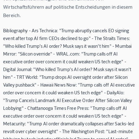
Wirtschaftsführern auf politische Entscheidungen in diesem 
Bereich.
Bibliography - Ars Technica: "Trump abruptly cancels EO signing
event after top AI firm CEOs declined to go" - The Straits Times:
"Who killed Trump’s AI order? Musk says it wasn’t him" - Mumbai
Mirror: "Silicon override" - WRAL.com: "Trump calls off AI
executive order over concern it could weaken US tech edge" -
Digital Journal: "Who killed Trump's AI order? Musk says it wasn't
him" - TRT World: "Trump drops AI oversight order after Silicon
Valley pushback" - Hawaii News Now: "Trump calls off AI executive
order over concern it could weaken US tech edge" - DailyAlo:
"Trump Cancels Landmark AI Executive Order After Silicon Valley
Lobbying" - Chattanooga Times Free Press: "Trump calls off AI
executive order over concern it could weaken US tech edge" -
Metacurity: "Trump AI order dramatically collapses after Sacks-led
revolt over cyber oversight" - The Washington Post: "Last-minute
lobbying by tech industry officials led Trump to cancel AI order" -