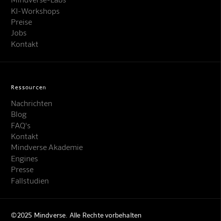
KI-Workshops
Preise
Jobs
Kontakt
Ressourcen
Nachrichten
Blog
FAQ's
Kontakt
Mindverse Support
Mindverse Akademie
Online · KI-Assistent
Engines
Presse
Fallstudien
©2025 Mindverse. Alle Rechte vorbehalten
Mindverse