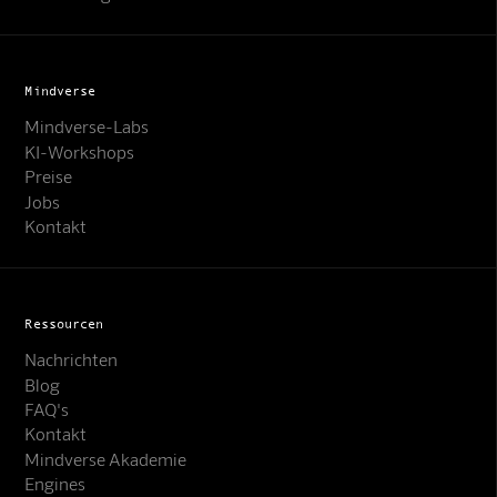
Mindverse
Mindverse-Labs
KI-Workshops
Preise
Jobs
Kontakt
Ressourcen
Nachrichten
Blog
FAQ's
Kontakt
Mindverse Support
Mindverse Akademie
Online · KI-Assistent
Engines