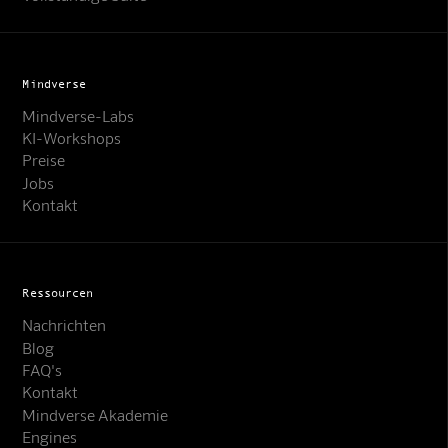
Mindverse
Mindverse-Labs
KI-Workshops
Preise
Jobs
Kontakt
Ressourcen
Nachrichten
Blog
FAQ's
Kontakt
Mindverse Support
Mindverse Akademie
Online · KI-Assistent
Engines