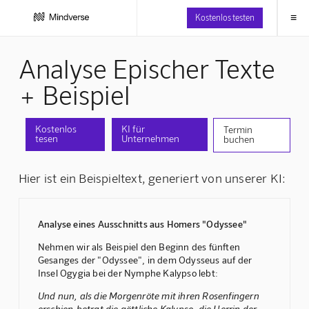
≡
Kostenlos testen
Analyse Epischer Texte
+ Beispiel
Kostenlos
KI für
Termin
tesen
Unternehmen
buchen
Hier ist ein Beispieltext, generiert von unserer KI:
Analyse eines Ausschnitts aus Homers "Odyssee"
Nehmen wir als Beispiel den Beginn des fünften
Gesanges der "Odyssee", in dem Odysseus auf der
Insel Ogygia bei der Nymphe Kalypso lebt:
Und nun, als die Morgenröte mit ihren Rosenfingern
erschien,betrat die göttliche Kalypso, die Herrin der