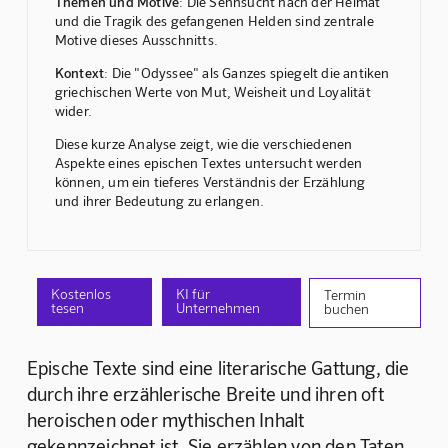
Themen und Motive
: Die Sehnsucht nach der Heimat
und die Tragik des gefangenen Helden sind zentrale
Motive dieses Ausschnitts.
Kontext
: Die "Odyssee" als Ganzes spiegelt die antiken
griechischen Werte von Mut, Weisheit und Loyalität
wider.
Diese kurze Analyse zeigt, wie die verschiedenen
Aspekte eines epischen Textes untersucht werden
können, um ein tieferes Verständnis der Erzählung
und ihrer Bedeutung zu erlangen.
Kostenlos
KI für
Termin
tesen
Unternehmen
buchen
Epische Texte sind eine literarische Gattung, die 
durch ihre erzählerische Breite und ihren oft 
heroischen oder mythischen Inhalt 
gekennzeichnet ist. Sie erzählen von den Taten 