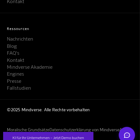
Kontakt
Ressourcen
Nachrichten
Blog
FAQ's
Kontakt
Mindverse Support
Mindverse Akademie
Online · KI-Assistent
Engines
Presse
Fallstudien
©2025 Mindverse. Alle Rechte vorbehalten
Mindverse
Moralische Grundsätze
Datenschutzerklärung von Mindverse
AGBs
Impressum
KI für Ihr Unternehmen – Jetzt Demo buchen