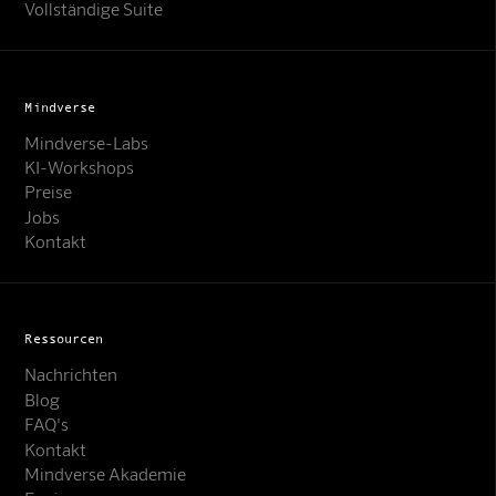
Vollständige Suite
Mindverse
Mindverse-Labs
KI-Workshops
Preise
Jobs
Kontakt
Ressourcen
Nachrichten
Blog
FAQ's
Kontakt
Mindverse Support
Mindverse Akademie
Online · KI-Assistent